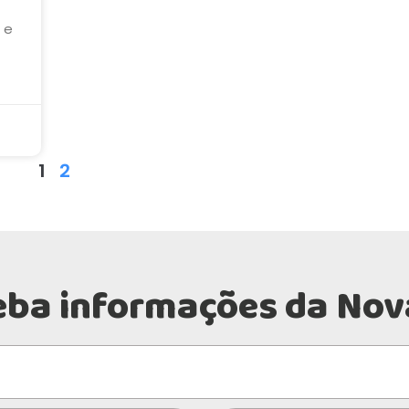
 e
1
2
eba informações da Nov