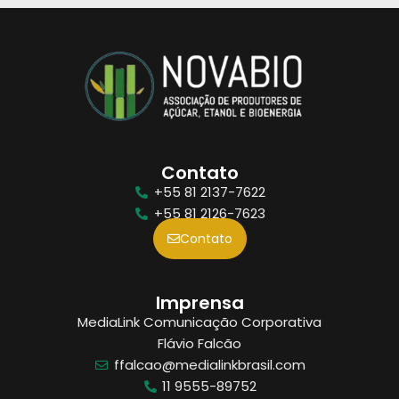
Contato
+55 81 2137-7622
+55 81 2126-7623
Contato
Imprensa
MediaLink Comunicação Corporativa
Flávio Falcão
ffalcao@medialinkbrasil.com
11 9555-89752