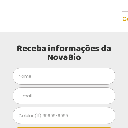
C
Receba informações da
NovaBio