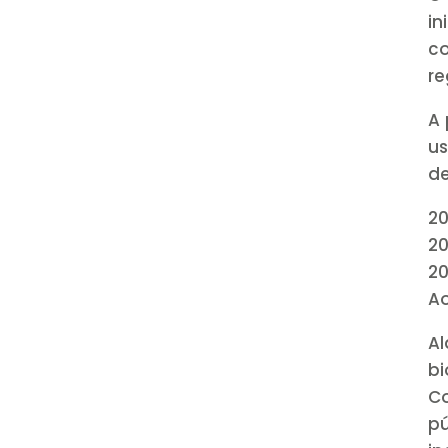
in
co
re
A 
us
de
20
20
20
Ao
A
bi
C
p