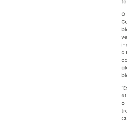
te
O 
C
bi
ve
in
c
co
a
bi
“
et
o
t
C