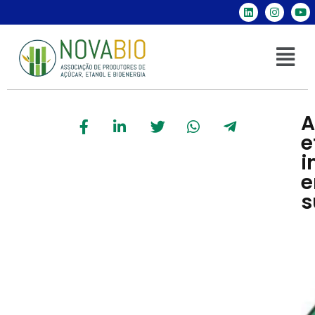
A
e
i
e
s