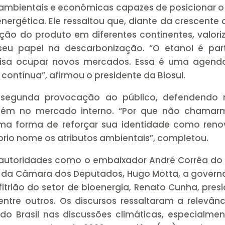
ambientais e econômicas capazes de posicionar o 
ergética. Ele ressaltou que, diante da crescente 
erção do produto em diferentes continentes, valor
seu papel na descarbonização. “O etanol é par
ecisa ocupar novos mercados. Essa é uma agend
 contínua”, afirmou o presidente da Biosul.
segunda provocação ao público, defendendo 
mbém no mercado interno. “Por que não chamar
ma forma de reforçar sua identidade como renov
róprio nome os atributos ambientais”, completou.
autoridades como o embaixador André Corrêa do 
e da Câmara dos Deputados, Hugo Motta, a gover
itrião do setor de bioenergia, Renato Cunha, pres
ntre outros. Os discursos ressaltaram a relevân
o Brasil nas discussões climáticas, especialme