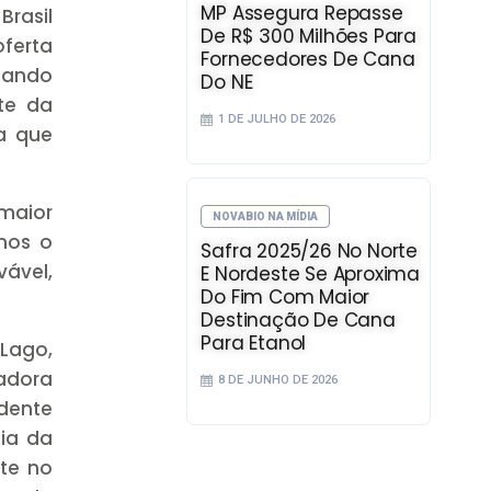
MP Assegura Repasse
Brasil
De R$ 300 Milhões Para
oferta
Fornecedores De Cana
izando
Do NE
te da
1 DE JULHO DE 2026
a que
maior
NOVABIO NA MÍDIA
mos o
Safra 2025/26 No Norte
ável,
E Nordeste Se Aproxima
Do Fim Com Maior
Destinação De Cana
Para Etanol
Lago,
nadora
8 DE JUNHO DE 2026
idente
cia da
nte no