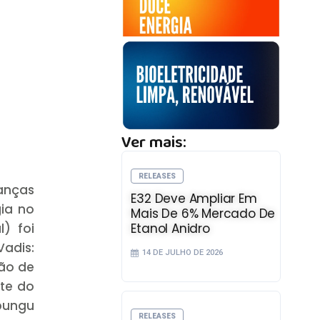
Ver mais:
RELEASES
ranças
E32 Deve Ampliar Em
gia no
Mais De 6% Mercado De
Etanol Anidro
l) foi
Vadis:
14 DE JULHO DE 2026
ção de
nte do
pungu
RELEASES