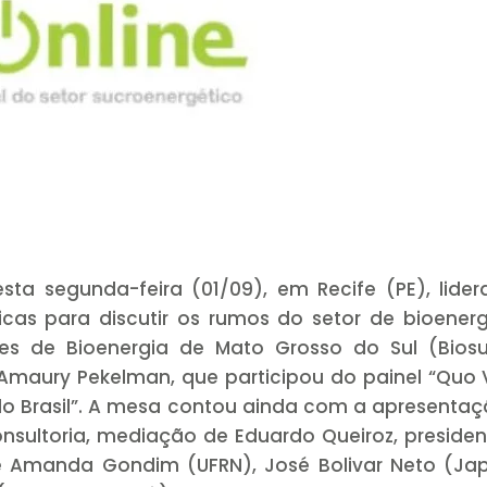
ta segunda-feira (01/09), em Recife (PE), lide
icas para discutir os rumos do setor de bioener
res de Bioenergia de Mato Grosso do Sul (Biosu
 Amaury Pekelman, que participou do painel “Quo 
o Brasil”. A mesa contou ainda com a apresenta
onsultoria, mediação de Eduardo Queiroz, preside
de Amanda Gondim (UFRN), José Bolivar Neto (Ja