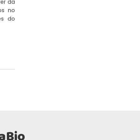
er da
os no
es do
aBio