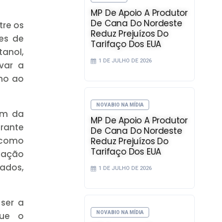
MP De Apoio A Produtor
De Cana Do Nordeste
tre os
Reduz Prejuízos Do
es de
Tarifaço Dos EUA
tanol,
1 DE JULHO DE 2026
var a
imo ao
NOVABIO NA MÍDIA
fim da
MP De Apoio A Produtor
rante
De Cana Do Nordeste
 como
Reduz Prejuízos Do
Tarifaço Dos EUA
cação
cados,
1 DE JULHO DE 2026
ser a
NOVABIO NA MÍDIA
que o