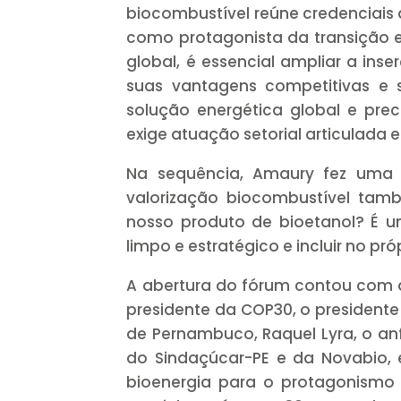
biocombustível reúne credenciais 
como protagonista da transição en
global, é essencial ampliar a ins
suas vantagens competitivas e 
solução energética global e pr
exige atuação setorial articulada e
Na sequência, Amaury fez uma 
valorização biocombustível ta
nosso produto de bioetanol? É u
limpo e estratégico e incluir no p
A abertura do fórum contou com 
presidente da COP30, o president
de Pernambuco, Raquel Lyra, o anf
do Sindaçúcar-PE e da Novabio, e
bioenergia para o protagonismo d