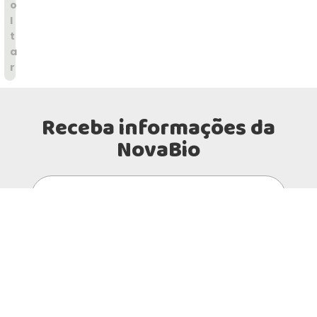
o
l
t
a
r
Receba informações da
NovaBio