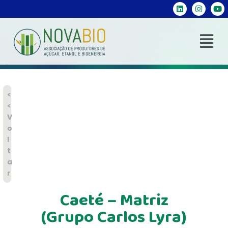
<
<
V
o
l
t
a
r
Caeté – Matriz
(Grupo Carlos Lyra)