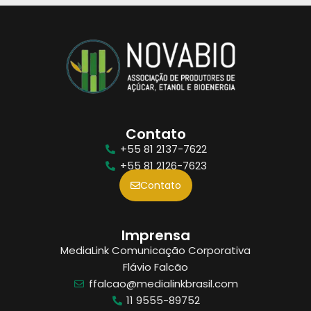
Contato
+55 81 2137-7622
+55 81 2126-7623
Contato
Imprensa
MediaLink Comunicação Corporativa
Flávio Falcão
ffalcao@medialinkbrasil.com
11 9555-89752