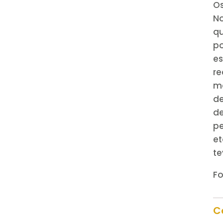
Os
N
q
p
es
r
m
de
de
p
e
te
Fo
C