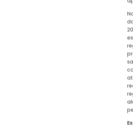
ap
No
da
2
e
r
p
sa
co
at
r
re
al
pe
Es