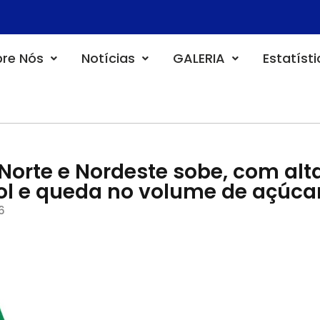
re Nós
Notícias
GALERIA
Estatíst
orte e Nordeste sobe, com alt
ol e queda no volume de açúca
6