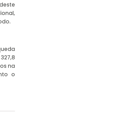
deste
ional,
odo.
 queda
 327,8
dos na
nto o