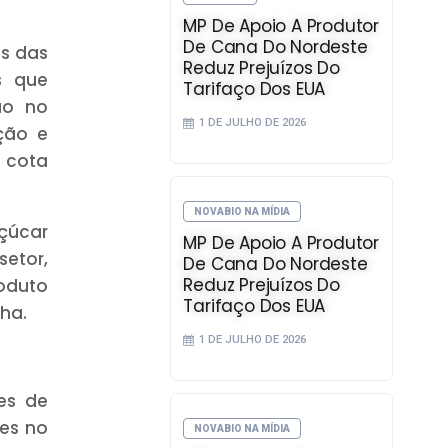
MP De Apoio A Produtor
De Cana Do Nordeste
os das
Reduz Prejuízos Do
s que
Tarifaço Dos EUA
ão no
1 DE JULHO DE 2026
ção e
 cota
NOVABIO NA MÍDIA
açúcar
MP De Apoio A Produtor
etor,
De Cana Do Nordeste
Reduz Prejuízos Do
oduto
Tarifaço Dos EUA
nha.
1 DE JULHO DE 2026
es de
ões no
NOVABIO NA MÍDIA