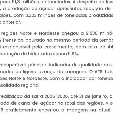
ara 51,8 milhões de toneladas. A despeito da lev
, a produção de açúcar apresentou redução de 1
giões, com 3,323 milhões de toneladas produzida
 anterior.
 regiões Norte e Nordeste chegou a 2,530 milhõ
7% frente ao apurado no mesmo período da temp
al responsável pelo crescimento, com alta de 4
 produção do hidratado recuou 5,6%.
ecuperável, principal indicador de qualidade da
uadro de ligeiro avanço da moagem. O ATR tota
giões Norte e Nordeste, com o indicador por tonel
solidado regional.
ealização da safra 2025-2026, até 31 de janeiro, o
da de cana-de-açúcar no total das regiões. A R
5 praticamente encerrou a moagem na atual s