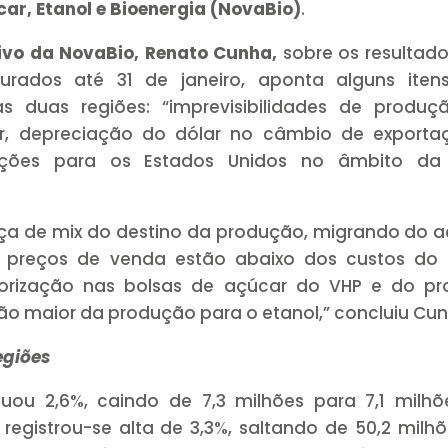
ar, Etanol e Bioenergia (NovaBio)
.
tivo da NovaBio, Renato Cunha,
sobre os resultad
urados até 31 de janeiro, aponta alguns iten
 duas regiões: “imprevisibilidades de produç
r, depreciação do dólar no câmbio de exporta
tações para os Estados Unidos no âmbito da
ça de mix do destino da produção, migrando do 
s preços de venda estão abaixo dos custos do s
orização nas bolsas de açúcar do VHP e do pr
ação maior da produção para o etanol,” concluiu Cu
egiões
ou 2,6%, caindo de 7,3 milhões para 7,1 milhõ
registrou-se alta de 3,3%, saltando de 50,2 milh