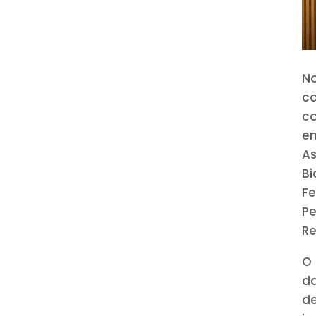
No
ca
co
e
As
Bi
F
Pe
Re
O 
da
de