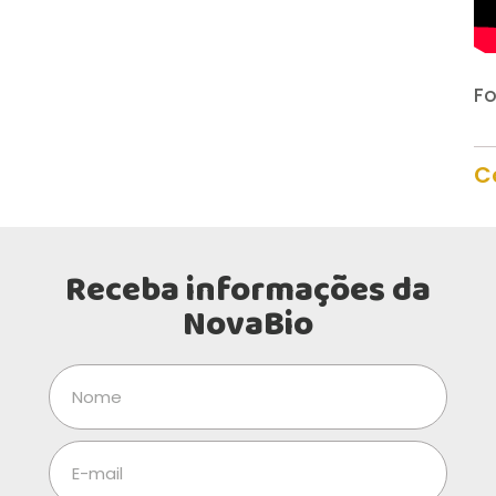
Fo
C
Receba informações da
NovaBio