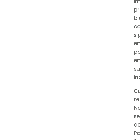
im
pr
b
co
s
en
pa
e
s
in
C
te
N
se
d
Pa