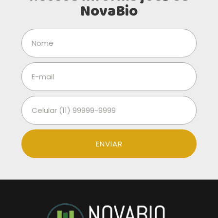
NovaBio
ENVIAR