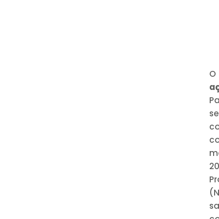
O
a
Pa
s
c
c
mo
2
Pr
(N
sa