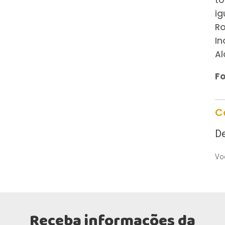
t
i
Ro
In
Al
Fo
C
De
Voc
Receba informações da