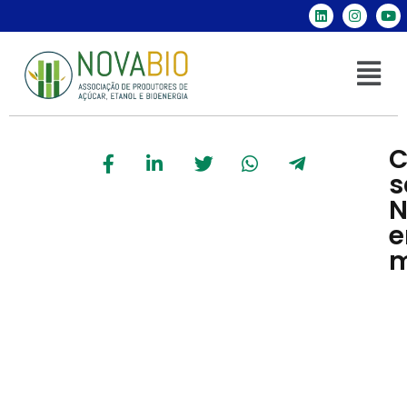
C
s
N
e
m