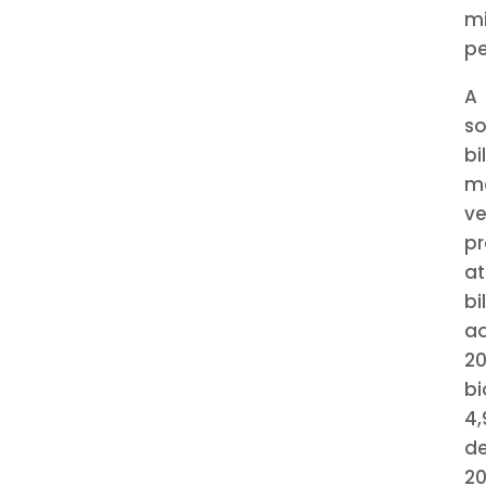
m
pe
A
so
bi
m
ve
pr
at
bi
ao
20
bi
4,
de
20