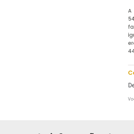
A
5
fa
ig
e
44
C
De
Voc