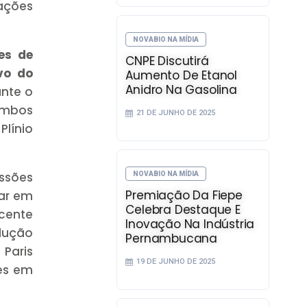
iações
NOVABIO NA MÍDIA
es de
CNPE Discutirá
vo do
Aumento De Etanol
Anidro Na Gasolina
ante o
Ambos
21 DE JUNHO DE 2025
línio
ssões
NOVABIO NA MÍDIA
Premiação Da Fiepe
tar em
Celebra Destaque E
ecente
Inovação Na Indústria
edução
Pernambucana
 Paris
19 DE JUNHO DE 2025
ões em