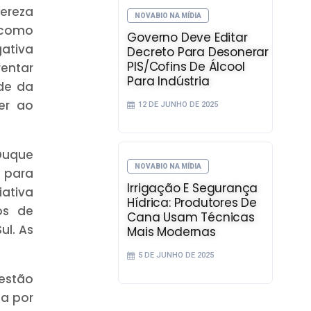
ereza
NOVABIO NA MÍDIA
l como
Governo Deve Editar
ativa
Decreto Para Desonerar
PIS/Cofins De Álcool
entar
Para Indústria
de da
er ao
12 DE JUNHO DE 2025
 Duque
NOVABIO NA MÍDIA
 para
Irrigação E Segurança
iativa
Hídrica: Produtores De
os de
Cana Usam Técnicas
ul. As
Mais Modernas
5 DE JUNHO DE 2025
uestão
da por