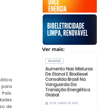
Ver mais:
RELEASES
Aumento Nas Misturas
De Etanol E Biodiesel
Consolida Brasil Na
mática
Vanguarda Da
o para
Transição Energética
País.
Global
idades
25 DE JUNHO DE 2025
uso de