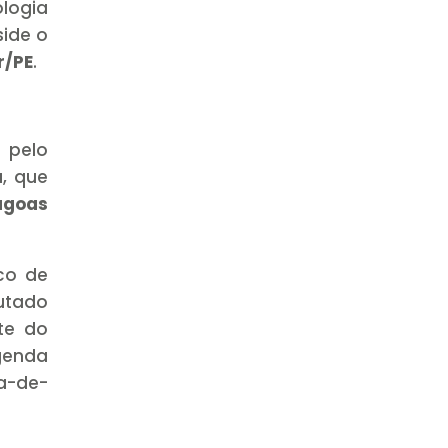
logia
side o
r/PE
.
 pelo
a
, que
lagoas
co de
putado
te do
genda
a-de-