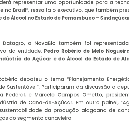
derá representar uma oportunidade para a tecno
te no Brasil”, ressalta o executivo, que também pre
 e do Álcool no Estado de Pernambuco – Sindaçúca
al Datagro, a NovaBio também foi representada
ivo da entidade,
Pedro Robério de Melo Nogueir
Indústria do Açúcar e do Álcool do Estado de A
 Robério debateu o tema “Planejamento Energéti
de Sustentável”. Participaram da discussão o de
ara Federal, e Marcelo Campos Ometto, presiden
dústria de Cana-de-Açúcar. Em outro painel, “A
a sustentabilidade da produção alagoana de can
nças do segmento canavieiro.