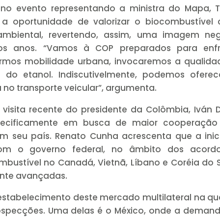
 no evento representando a ministra do Mapa, T
6, a oportunidade de valorizar o biocombustíve
biental, revertendo, assim, uma imagem neg
imos anos. “Vamos à COP preparados para enfr
irmos mobilidade urbana, invocaremos a qualida
e do etanol. Indiscutivelmente, podemos oferec
no transporte veicular”, argumenta.
visita recente do presidente da Colômbia, Iván
specificamente em busca de maior cooperação
em seu país. Renato Cunha acrescenta que a inic
com o governo federal, no âmbito dos acord
bustível no Canadá, Vietnã, Líbano e Coréia do S
ante avançadas.
 estabelecimento deste mercado multilateral na q
rospecções. Uma delas é o México, onde a deman