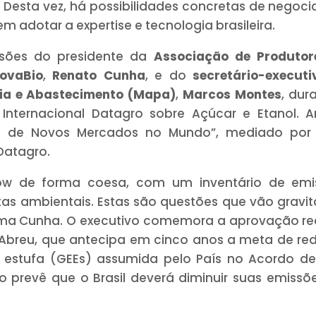
. Desta vez, há possibilidades concretas de negoc
m adotar a expertise e tecnologia brasileira.
lusões do presidente da
Associação de Produtor
NovaBio
,
Renato Cunha
, e do
secretário-executi
ária e Abastecimento (Mapa)
,
Marcos Montes
, dur
 Internacional Datagro sobre Açúcar e Etanol. 
ra de Novos Mercados no Mundo”, mediado por P
 Datagro.
gow de forma coesa, com um inventário de emi
as ambientais. Estas são questões que vão gravi
irma Cunha. O executivo comemora a aprovação r
 Abreu, que antecipa em cinco anos a meta de r
 estufa (GEEs) assumida pelo País no Acordo de
o prevê que o Brasil deverá diminuir suas emiss