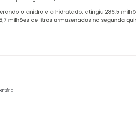
derando o anidro e o hidratado, atingiu 286,5 milh
 345,7 milhões de litros armazenados na segunda qu
ntário.