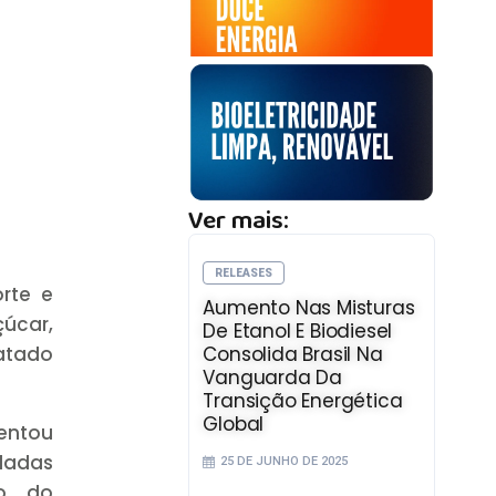
Ver mais:
RELEASES
rte e
Aumento Nas Misturas
çúcar,
De Etanol E Biodiesel
Consolida Brasil Na
atado
Vanguarda Da
Transição Energética
Global
entou
eladas
25 DE JUNHO DE 2025
ão do