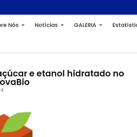
re Nós
Notícias
GALERIA
Estatíst
çúcar e etanol hidratado no
NovaBio
24