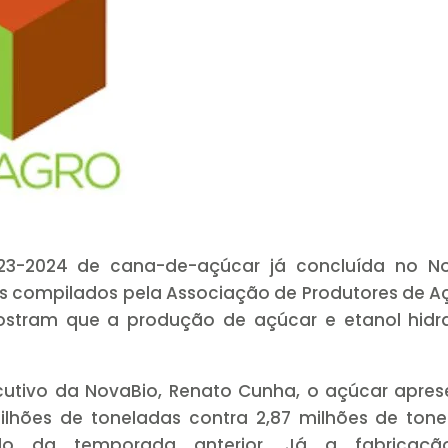
3-2024 de cana-de-açúcar já concluída no No
os compilados pela Associação de Produtores de A
mostram que a produção de açúcar e etanol hidr
utivo da NovaBio, Renato Cunha, o açúcar apres
ilhões de toneladas contra 2,87 milhões de ton
o da temporada anterior. Já a fabricaç