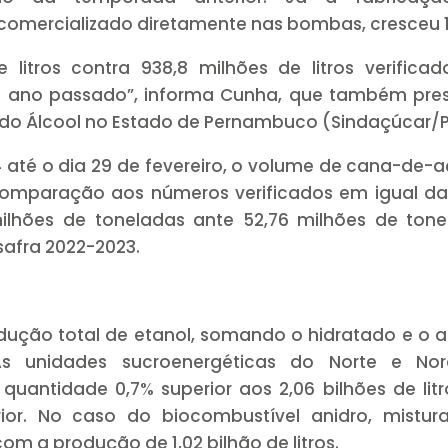
 comercializado diretamente nas bombas, cresceu 1
 litros contra 938,8 milhões de litros verifica
o ano passado”, informa Cunha, que também pres
e do Álcool no Estado de Pernambuco (Sindaçúcar/P
até o dia 29 de fevereiro, o volume de cana-de-
mparação aos números verificados em igual da
ilhões de toneladas ante 52,76 milhões de tone
afra 2022-2023.
odução total de etanol, somando o hidratado e o a
As unidades sucroenergéticas do Norte e Nor
, quantidade 0,7% superior aos 2,06 bilhões de lit
or. No caso do biocombustível anidro, mistur
om a produção de 1,02 bilhão de litros.