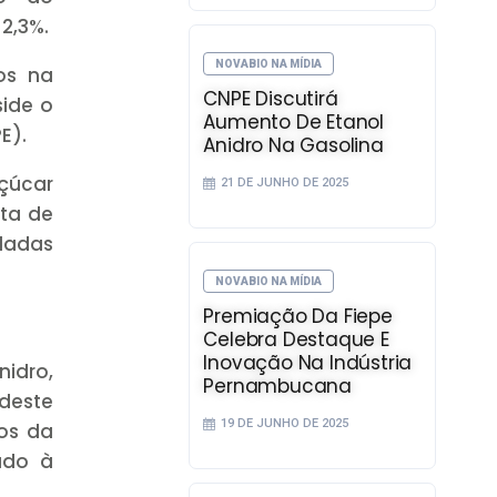
2,3%.
NOVABIO NA MÍDIA
dos na
CNPE Discutirá
ide o
Aumento De Etanol
E).
Anidro Na Gasolina
açúcar
21 DE JUNHO DE 2025
ta de
ladas
NOVABIO NA MÍDIA
Premiação Da Fiepe
Celebra Destaque E
Inovação Na Indústria
nidro,
Pernambucana
deste
19 DE JUNHO DE 2025
ros da
ado à