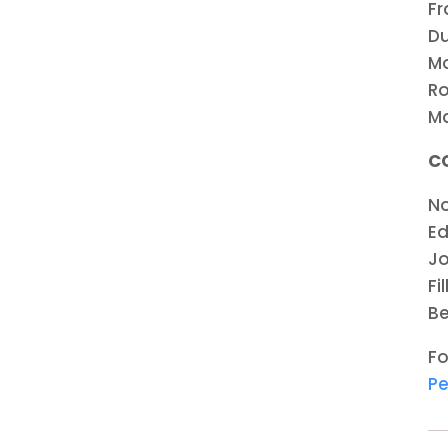
Fr
Du
M
Ro
Ma
C
N
Ed
Jo
Fi
Be
Fo
Pe