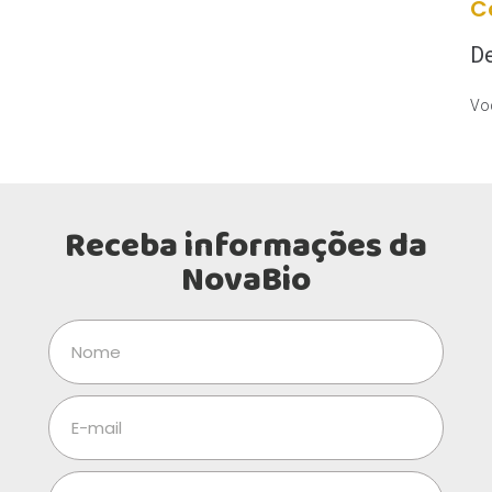
C
De
Voc
Receba informações da
NovaBio