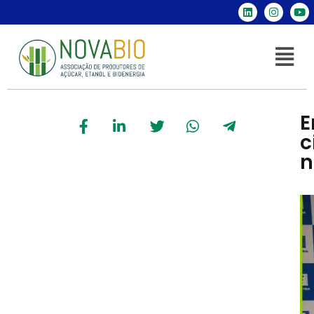
E
c
n