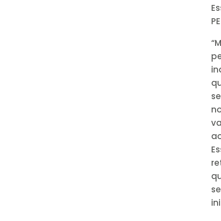
Es
PE
“M
pe
in
q
se
n
va
ao
E
re
q
s
in