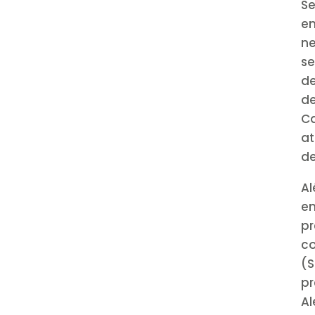
Se
e
ne
se
d
d
C
at
de
A
em
p
c
(
p
Al