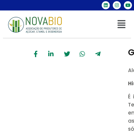
G
Al
Hi
É 
Te
em
a
só