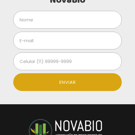
NovaBio
ENVIAR