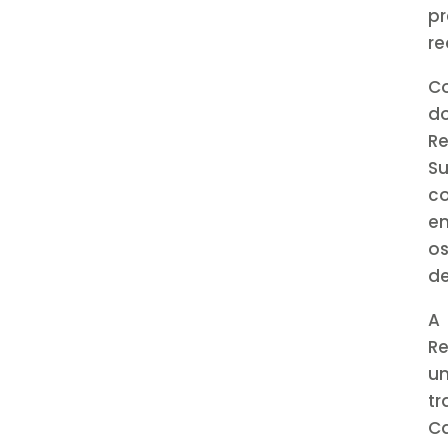
pr
re
Co
do
R
Su
co
en
os
de
A
R
u
tr
C