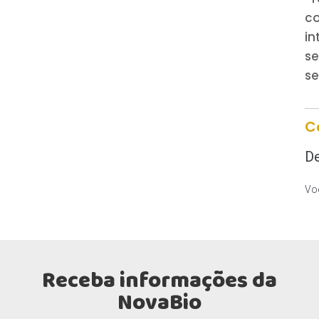
c
i
s
se
C
De
Voc
Receba informações da
NovaBio