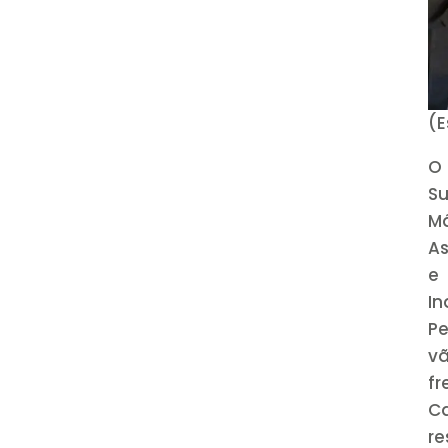
(E
O 
Su
Má
As
e
In
Pe
vã
fr
C
r