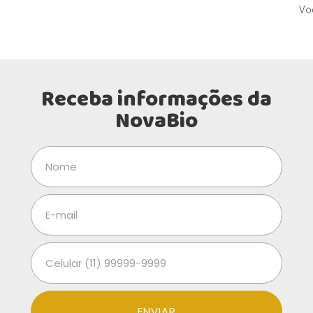
Voc
Receba informações da
NovaBio
ENVIAR