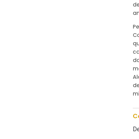
de
a
Pe
Co
qu
c
da
m
A
de
mi
C
De