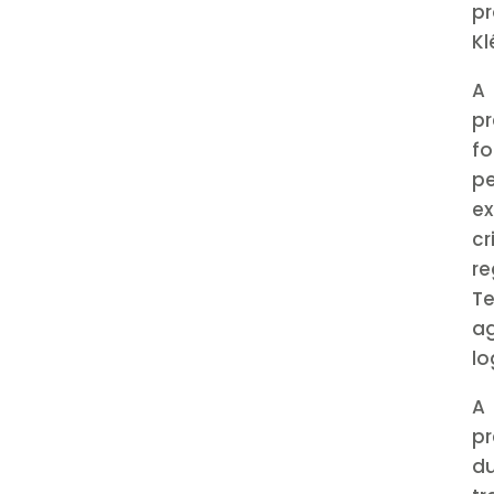
pr
Kl
A 
pr
fo
pe
e
c
re
Te
a
lo
A
pr
du