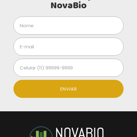
NovaBio
ENVIAR