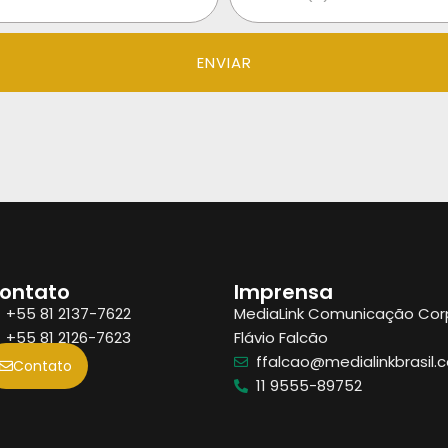
ENVIAR
ontato
Imprensa
+55 81 2137-7622
MediaLink Comunicação Cor
+55 81 2126-7623
Flávio Falcão
ffalcao@medialinkbrasil.
Contato
11 9555-89752