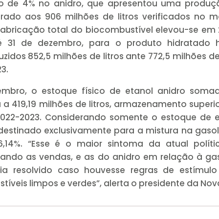
ção de 4% no anidro, que apresentou uma produç
arado aos 906 milhões de litros verificados no
bricação total do biocombustível elevou-se em 
é 31 de dezembro, para o produto hidratado 
idos 852,5 milhões de litros ante 772,5 milhões de 
3.
mbro, o estoque físico de etanol anidro soma
a 419,19 milhões de litros, armazenamento superi
a 2022-2023. Considerando somente o estoque de 
 destinado exclusivamente para a mistura na gasol
,14%. “Esse é o maior sintoma da atual políti
icando as vendas, e as do anidro em relação à ga
ria resolvido caso houvesse regras de estímulo
veis limpos e verdes”, alerta o presidente da Nov