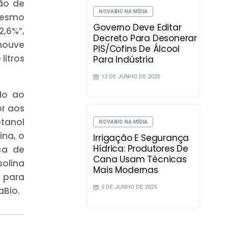
ão de
NOVABIO NA MÍDIA
 mesmo
Governo Deve Editar
2,6%”,
Decreto Para Desonerar
houve
PIS/Cofins De Álcool
litros
Para Indústria
12 DE JUNHO DE 2025
do ao
or aos
etanol
NOVABIO NA MÍDIA
ina, o
Irrigação E Segurança
Hídrica: Produtores De
ca de
Cana Usam Técnicas
solina
Mais Modernas
 para
5 DE JUNHO DE 2025
aBio.