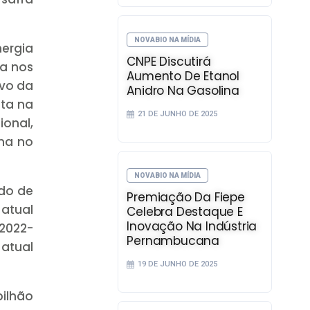
NOVABIO NA MÍDIA
ergia
CNPE Discutirá
a nos
Aumento De Etanol
ivo da
Anidro Na Gasolina
lta na
21 DE JUNHO DE 2025
onal,
na no
NOVABIO NA MÍDIA
ado de
Premiação Da Fiepe
atual
Celebra Destaque E
Inovação Na Indústria
2022-
Pernambucana
 atual
19 DE JUNHO DE 2025
bilhão