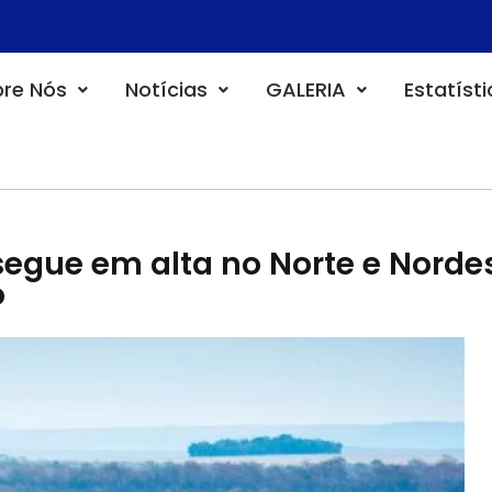
re Nós
Notícias
GALERIA
Estatíst
egue em alta no Norte e Norde
o