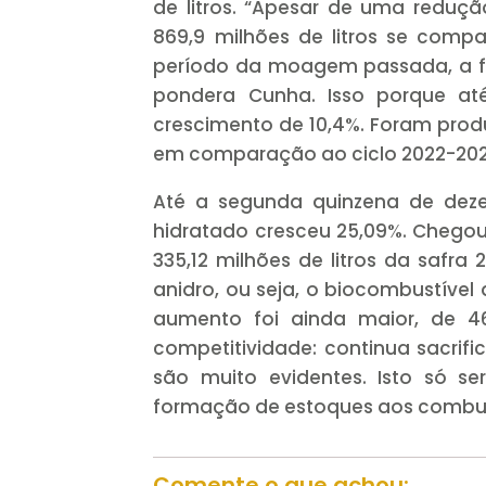
de litros. “Apesar de uma redu
869,9 milhões de litros se comp
período da moagem passada, a fa
pondera Cunha. Isso porque at
crescimento de 10,4%. Foram produz
em comparação ao ciclo 2022-202
Até a segunda quinzena de deze
hidratado cresceu 25,09%. Chegou 
335,12 milhões de litros da safr
anidro, ou seja, o biocombustível
aumento foi ainda maior, de 46
competitividade: continua sacrif
são muito evidentes. Isto só se
formação de estoques aos combustí
Comente o que achou: