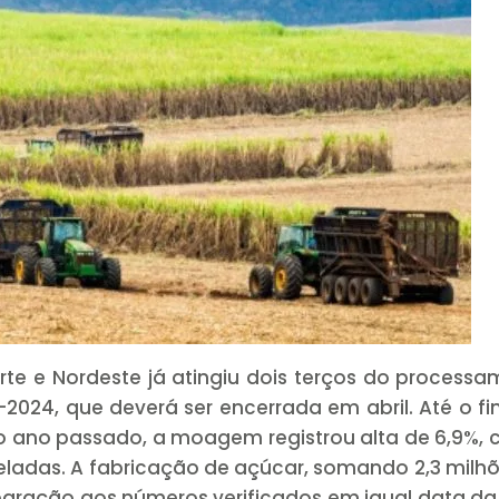
te e Nordeste já atingiu dois terços do process
024, que deverá ser encerrada em abril. Até o fi
 ano passado, a moagem registrou alta de 6,9%,
eladas. A fabricação de açúcar, somando 2,3 milh
aração aos números verificados em igual data da