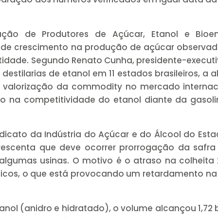
ção de Produtores de Açúcar, Etanol e Bioen
 de crescimento na produção de açúcar observad
entidade. Segundo Renato Cunha, presidente-execut
estilarias de etanol em 11 estados brasileiros, a a
 valorização da commodity no mercado internaci
 na competitividade do etanol diante da gasoli
icato da Indústria do Açúcar e do Álcool do Est
escenta que deve ocorrer prorrogação da safra 
gumas usinas. O motivo é o atraso na colheita 
ticos, o que está provocando um retardamento na
anol (anidro e hidratado), o volume alcançou 1,72 