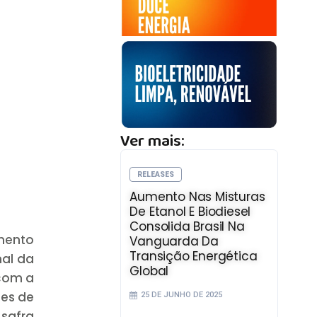
Ver mais:
RELEASES
Aumento Nas Misturas
De Etanol E Biodiesel
Consolida Brasil Na
amento
Vanguarda Da
Transição Energética
nal da
Global
 com a
ões de
25 DE JUNHO DE 2025
 safra