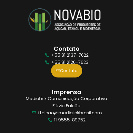
Contato
+55 81 2137-7622
+55 81 2126-7623
Contato
Imprensa
MediaLink Comunicação Corporativa
Flávio Falcão
ffalcao@medialinkbrasil.com
11 9555-89752