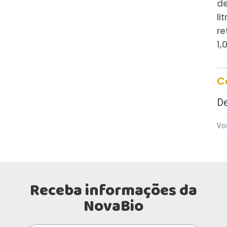
de
l
re
1,
C
De
Voc
Receba informações da
NovaBio